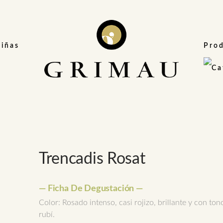
Viñas
Pro
Trencadis Rosat
— Ficha De Degustación —
Color: Rosado intenso, casi rojizo, brillante y con ton
rubí.