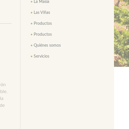
La Masia
Las Viñas
Productos
Productos
Quiénes somos
Servicios
ión
ble.
la
 de