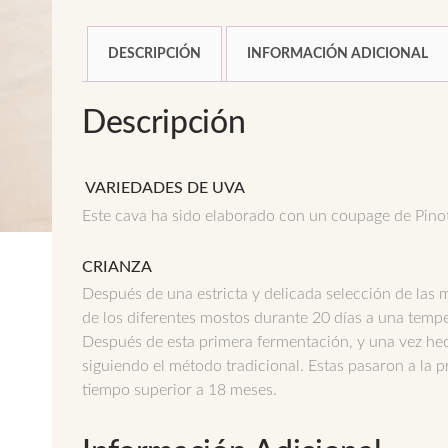
DESCRIPCIÓN
INFORMACIÓN ADICIONAL
Descripción
VARIEDADES DE UVA
Este cava ha sido elaborado con un coupage de Pinot
CRIANZA
Después de una estricta y delicada selección de las 
de los diferentes mostos durante 20 días a una tempe
Después de esta primera fermentación, y una vez hech
siguiendo el método tradicional. Estas pasaron a la 
tiempo superior a 18 meses.