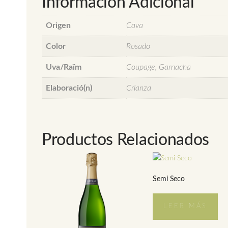
Información Adicional
Origen
Cava
Color
Rosado
Uva/Raïm
Coupage, Garnacha
Elaboració(n)
Crianza
Productos Relacionados
Semi Seco
LEER MÁS