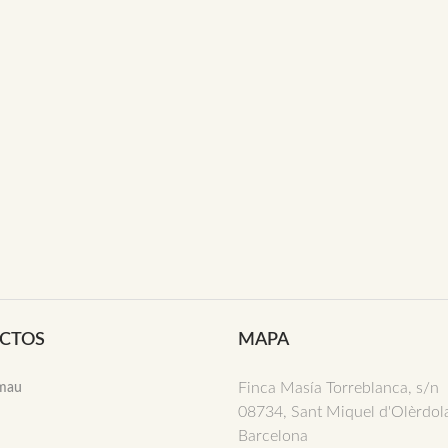
CTOS
MAPA
Finca Masía Torreblanca, s/n
imau
08734, Sant Miquel d'Olèrdol
Barcelona