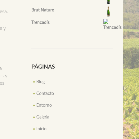
Brut Nature
esa.
Trencadís
e y
PÁGINAS
a
os y
Blog
es.
Contacto
Entorno
Galeria
Inicio