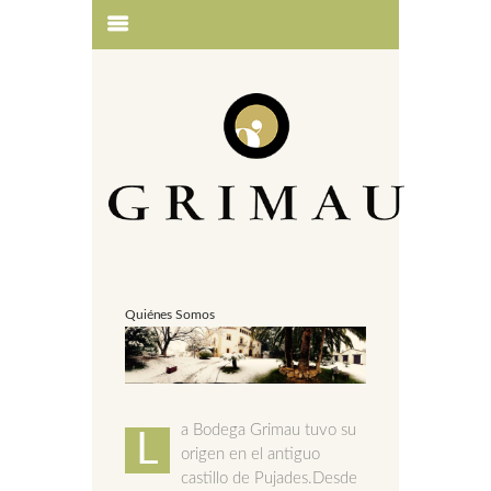
Quiénes Somos
a Bodega Grimau tuvo su
L
origen en el antiguo
castillo de Pujades.Desde