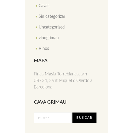
Cavas
Sin categorizar
Uncategorized
vinogrimau
Vinos
MAPA
Finca Masía Torreblanca, s/n
08734, Sant Miquel d'Olèrdola
Barcelona
CAVA GRIMAU