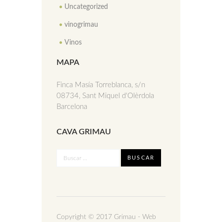
Uncategorized
vinogrimau
Vinos
MAPA
Finca Masía Torreblanca, s/n
08734, Sant Miquel d'Olèrdola
Barcelona
CAVA GRIMAU
Copyright © 2017 Grimau - Web