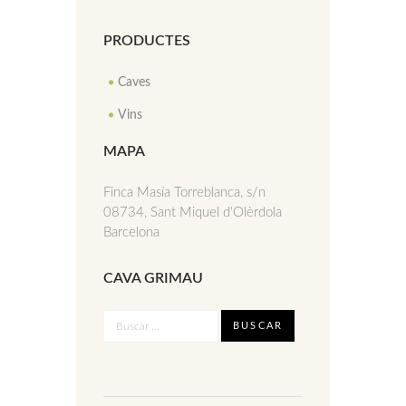
PRODUCTES
Caves
Vins
MAPA
Finca Masía Torreblanca, s/n
08734, Sant Miquel d'Olèrdola
Barcelona
CAVA GRIMAU