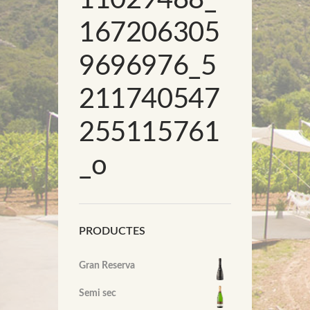
167206305
9696976_5
211740547
255115761
_o
PRODUCTES
Gran Reserva
Semi sec